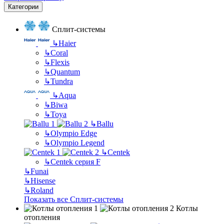
Категории
Сплит-системы
↳
Haier
↳
Coral
↳
Flexis
↳
Quantum
↳
Tundra
↳
Aqua
↳
Biwa
↳
Toya
↳
Ballu
↳
Olympio Edge
↳
Olympio Legend
↳
Centek
↳
Centek серия F
↳
Funai
↳
Hisense
↳
Roland
Показать все Сплит-системы
Котлы
отопления