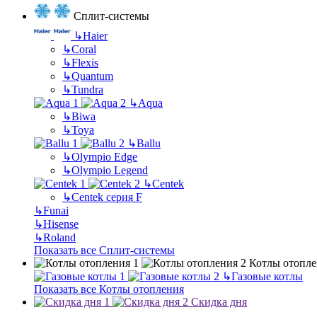
Сплит-системы
↳
Haier
↳
Coral
↳
Flexis
↳
Quantum
↳
Tundra
↳
Aqua
↳
Biwa
↳
Toya
↳
Ballu
↳
Olympio Edge
↳
Olympio Legend
↳
Centek
↳
Centek серия F
↳
Funai
↳
Hisense
↳
Roland
Показать все Сплит-системы
Котлы отопле
↳
Газовые котлы
Показать все Котлы отопления
Скидка дня