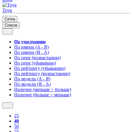
Toya
Сетка
Список
По умолчанию
По имени (A - Я)
По имени (Я - A)
По цене (возрастанию)
По цене (убыванию)
По рейтингу (убыванию)
По рейтингу (возрастанию)
По модели (A - Я)
По модели (Я - A)
Наличие (меньше > больше)
Наличие (больше > меньше)
25
40
50
75