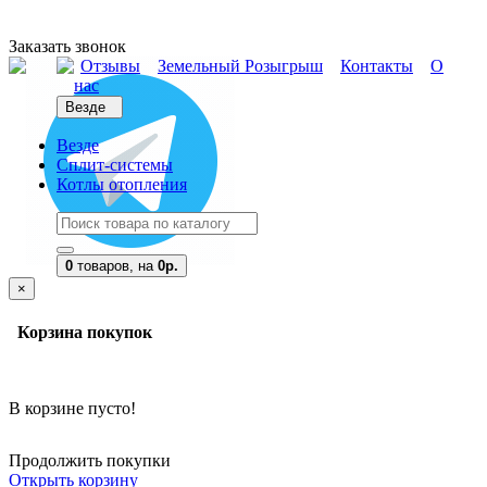
Заказать звонок
Отзывы
Земельный Розыгрыш
Контакты
О
нас
Везде
Везде
Сплит-системы
Котлы отопления
0
товаров,
на
0р.
×
Корзина покупок
В корзине пусто!
Продолжить покупки
Открыть корзину