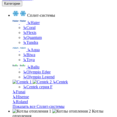
Категории
Сплит-системы
↳
Haier
↳
Coral
↳
Flexis
↳
Quantum
↳
Tundra
↳
Aqua
↳
Biwa
↳
Toya
↳
Ballu
↳
Olympio Edge
↳
Olympio Legend
↳
Centek
↳
Centek серия F
↳
Funai
↳
Hisense
↳
Roland
Показать все Сплит-системы
Котлы
отопления