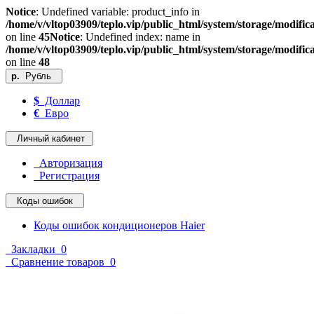
Notice
: Undefined variable: product_info in
/home/v/vltop03909/teplo.vip/public_html/system/storage/modifica
on line
45
Notice
: Undefined index: name in
/home/v/vltop03909/teplo.vip/public_html/system/storage/modifica
on line
48
р.
Рубль
$
Доллар
€
Евро
Личный кабинет
Авторизация
Регистрация
Коды ошибок
Коды ошибок кондиционеров Haier
Закладки
0
Сравнение товаров
0