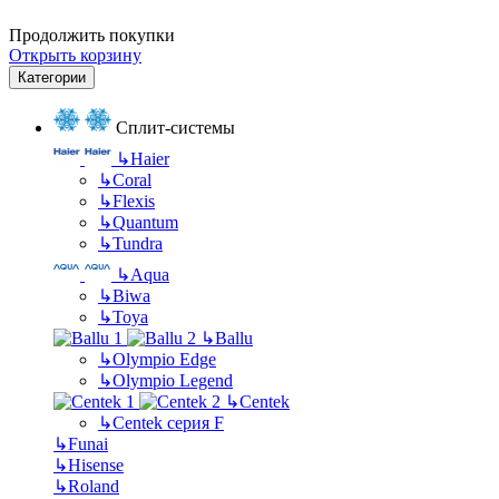
Продолжить покупки
Открыть корзину
Категории
Сплит-системы
↳
Haier
↳
Coral
↳
Flexis
↳
Quantum
↳
Tundra
↳
Aqua
↳
Biwa
↳
Toya
↳
Ballu
↳
Olympio Edge
↳
Olympio Legend
↳
Centek
↳
Centek серия F
↳
Funai
↳
Hisense
↳
Roland