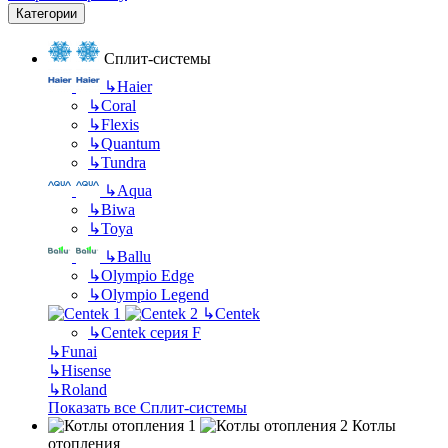
Категории
Сплит-системы
↳
Haier
↳
Coral
↳
Flexis
↳
Quantum
↳
Tundra
↳
Aqua
↳
Biwa
↳
Toya
↳
Ballu
↳
Olympio Edge
↳
Olympio Legend
↳
Centek
↳
Centek серия F
↳
Funai
↳
Hisense
↳
Roland
Показать все Сплит-системы
Котлы
отопления