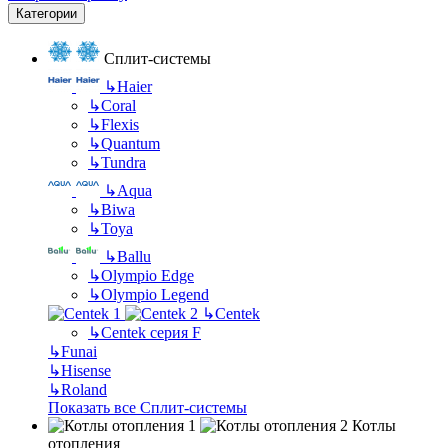
Категории
Сплит-системы
↳
Haier
↳
Coral
↳
Flexis
↳
Quantum
↳
Tundra
↳
Aqua
↳
Biwa
↳
Toya
↳
Ballu
↳
Olympio Edge
↳
Olympio Legend
↳
Centek
↳
Centek серия F
↳
Funai
↳
Hisense
↳
Roland
Показать все Сплит-системы
Котлы
отопления