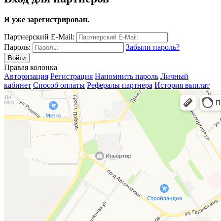
Я уже зарегистрирован.
Партнерский E-Mail:
Пароль:
Забыли пароль?
Правая колонка
Авторизация
Регистрация
Напомнить пароль
Личный
кабинет
Способ оплаты
Рефералы партнера
История выплат